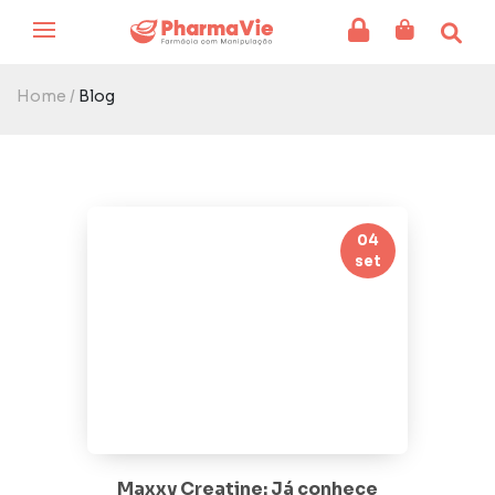
Home /
Blog
04
set
Maxxy Creatine: Já conhece