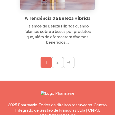
A Tendência da Beleza Híbrida
Falamos de Beleza Híbrida quando
falamos sobre a busca por produtos
que, além de oferecerem diversos
benefícios,...
Paginação
1
2
de
posts
2025 Pharmavie. Todos os direitos reservados. Centro
Integrado de Gestão de Franquias Ltda | CNPJ: