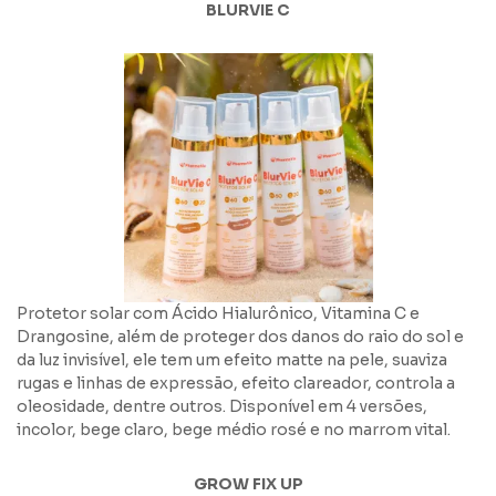
BLURVIE C
Protetor solar com Ácido Hialurônico, Vitamina C e
Drangosine, além de proteger dos danos do raio do sol e
da luz invisível, ele tem um efeito matte na pele, suaviza
rugas e linhas de expressão, efeito clareador, controla a
oleosidade, dentre outros. Disponível em 4 versões,
incolor, bege claro, bege médio rosé e no marrom vital.
GROW FIX UP